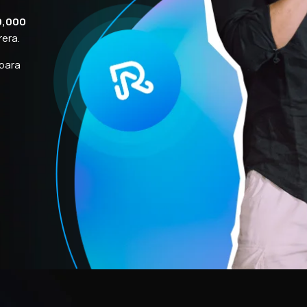
0,000
rera.
 para