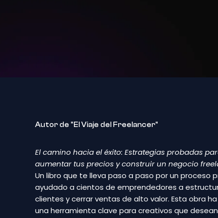
Autor de "El Viaje del Freelancer"
El
camino
hacia
el
éxito:
Estrategias
probadas
pa
aumentar
tus
precios
y
construir
un
negocio
free
Un
libro
que
te
lleva
paso
a
paso
por
un
proceso
p
ayudado
a
cientos
de
emprendedores
a
estructu
clientes
y
cerrar
ventas
de
alto
valor.
Esta
obra
h
una
herramienta
clave
para
creativos
que
desea