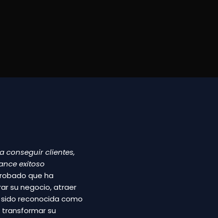
ra
conseguir
clientes,
lance
exitoso
robado
que
ha
rar
su
negocio,
atraer
a
sido
reconocida
como
n
transformar
su